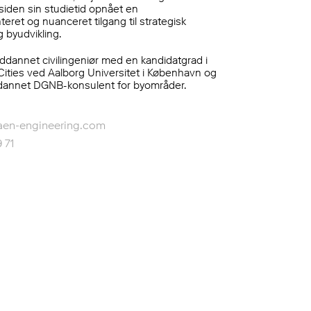
iden sin studietid opnået en
eret og nuanceret tilgang til strategisk
g byudvikling.
dannet civilingeniør med en kandidatgrad i
Cities ved Aalborg Universitet i København og
annet DGNB-konsulent for byområder.
en-engineering.com
 71