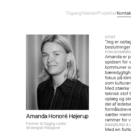
Tilgang
Ydelser
Projekter
Kontak
CITAT
”Jeg er opta
beslutninger 
FOKUSOMRÅD
Amanda er par
spidsen for v
kommuner og
bæredygtighe
fokus på kli
som kulturarv
Med stærke f
teknisk stof t
oplæg og skr
del af ledels
formålsdreve
sætter menne
Amanda Honoré Højerup
rammer for 
Partner & Daglig Leder,

BAGGRUND & 
Strategisk Rådgiver
Med en forti