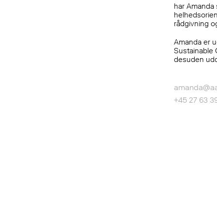
har Amanda s
helhedsorient
rådgivning o
Amanda er ud
Sustainable 
desuden udd
amanda@aa
K
O
N
T
A
K
T
+45 27 63 39