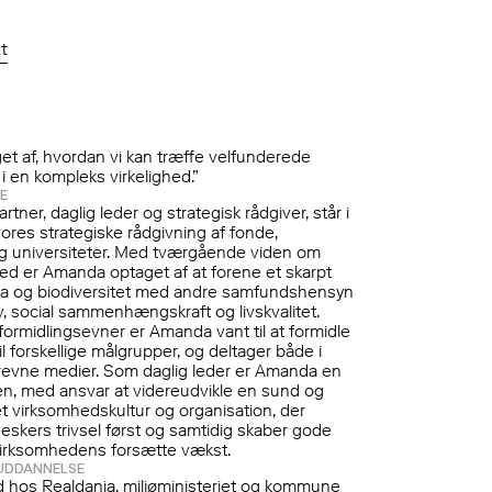
t
get af, hvordan vi kan træffe velfunderede
i en kompleks virkelighed.”
E
tner, daglig leder og strategisk rådgiver, står i 
ores strategiske rådgivning af fonde, 
 universiteter. Med tværgående viden om 
d er Amanda optaget af at forene et skarpt 
ma og biodiversitet med andre samfundshensyn 
, social sammenhængskraft og livskvalitet. 
ormidlingsevner er Amanda vant til at formidle 
il forskellige målgrupper, og deltager både i 
evne medier. Som daglig leder er Amanda en 
en, med ansvar at videreudvikle en sund og 
t virksomhedskultur og organisation, der 
skers trivsel først og samtidig skaber gode 
virksomhedens forsætte vækst.
UDDANNELSE
d hos Realdania, miljøministeriet og kommune