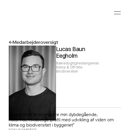
Medarbejderoversigt
↓
↓
Lucas Baun 
Eegholm
Bæredygtighedsingeniør, 
Klima & Off-Site 
Biodiversitet
CITAT
”Jeg ønsker at kombinere min dybdegående,
naturvidenskabelige profil med udvikling af viden om
klima og biodiversitet i byggeriet”
FOKUSOMRÅDE