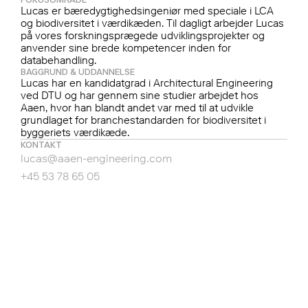
Lucas er bæredygtighedsingeniør med speciale i LCA 
og biodiversitet i værdikæden. Til dagligt arbejder Lucas 
på vores forskningsprægede udviklingsprojekter og 
anvender sine brede kompetencer inden for 
databehandling.       
BAGGRUND & UDDANNELSE
Lucas har en kandidatgrad i Architectural Engineering 
ved DTU og har gennem sine studier arbejdet hos 
Aaen, hvor han blandt andet var med til at udvikle 
grundlaget for branchestandarden for biodiversitet i 
byggeriets værdikæde. 
KONTAKT
lucas@aaen-engineering.com
+45 53 78 65 05