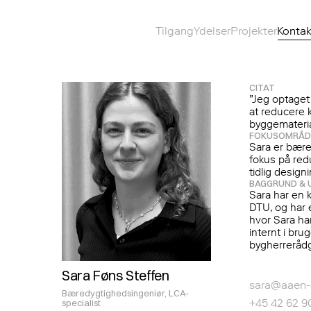
Tilgang
Ydelser
Projekter
Kontak
CITAT
”Jeg optaget 
at reducere k
byggemateria
FOKUSOMRÅD
Sara er bære
fokus på red
tidlig design
BAGGRUND & 
Sara har en 
DTU, og har e
hvor Sara har
internt i bru
bygherrerådg
Sara Føns Steffen
sara@aaen-
K
O
N
T
A
K
T
Bæredygtighedsingeniør, LCA-
+45 42 62 9
specialist