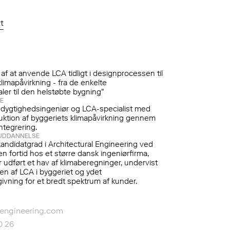
t
af at anvende LCA tidligt i designprocessen til
limapåvirkning - fra de enkelte
ler til den helstøbte bygning"
E
dygtighedsingeniør og LCA-specialist med 
uktion af byggeriets klimapåvirkning gennem 
integrering.
UDDANNELSE
kandidatgrad i Architectural Engineering ved
n fortid hos et større dansk ingeniørfirma,
 udført et hav af klimaberegninger, undervist
gen af LCA i byggeriet og ydet
ivning for et bredt spektrum af kunder.
engineering.com
0 26